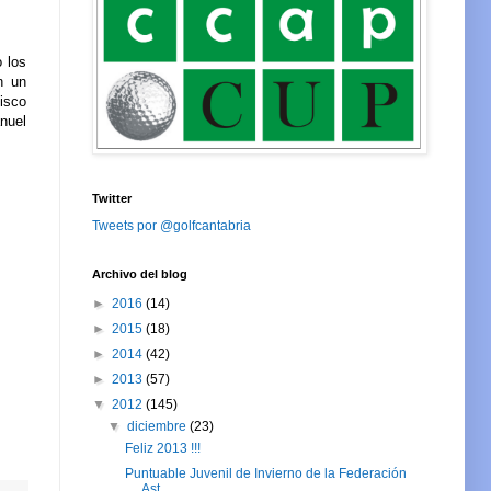
 los
n un
isco
nuel
Twitter
Tweets por @golfcantabria
Archivo del blog
►
2016
(14)
►
2015
(18)
►
2014
(42)
►
2013
(57)
▼
2012
(145)
▼
diciembre
(23)
Feliz 2013 !!!
Puntuable Juvenil de Invierno de la Federación
Ast...