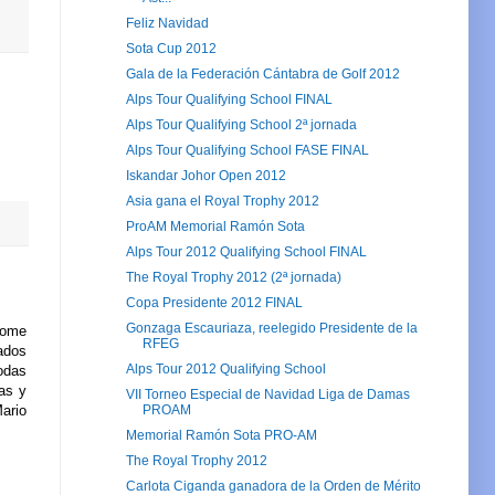
Feliz Navidad
Sota Cup 2012
Gala de la Federación Cántabra de Golf 2012
Alps Tour Qualifying School FINAL
Alps Tour Qualifying School 2ª jornada
Alps Tour Qualifying School FASE FINAL
Iskandar Johor Open 2012
Asia gana el Royal Trophy 2012
ProAM Memorial Ramón Sota
Alps Tour 2012 Qualifying School FINAL
The Royal Trophy 2012 (2ª jornada)
Copa Presidente 2012 FINAL
Gonzaga Escauriaza, reelegido Presidente de la
some
RFEG
tados
Alps Tour 2012 Qualifying School
odas
as y
VII Torneo Especial de Navidad Liga de Damas
ario
PROAM
Memorial Ramón Sota PRO-AM
The Royal Trophy 2012
Carlota Ciganda ganadora de la Orden de Mérito