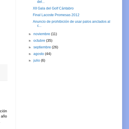
del...
XII Gala del Golf Cántabro
Final Lacoste Promesas 2012
Anuncio de prohibición de usar palos anclados al
c...
►
noviembre
(11)
►
octubre
(35)
►
septiembre
(26)
►
agosto
(44)
►
julio
(6)
ción
l año
.