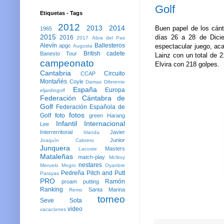
Golf
Etiquetas - Tags
2012
2013
2014
Buen papel de los cánt
1965
2015
días 26 a 28 de Dici
2016
2017
Abra del Pas
Alevín
Ballesteros
espectacular juego, ac
apgc
Augusta
British
cadete
Banesto Tour
Lainz con un total de 
campeonato
Elvira con 218 golpes.
Cantabria
Circuito
CCAP
Montañés
Coyle
Damas
Diferente
España
Europa
eljardingolf
Federación Cántabra de
Golf
Federación Española de
fotos
Golf
foto
green
Harang
Infantil
Internacional
Lee
Interrerritorial
Javier
Irlanda
Junior
Joaquín Cabrero
Junquera
Masters
Lacoste
Mataleñas
match-play
McIlroy
nestares
Meruelo
Mogro
Oyanbre
Pedreña
Pitch and Putt
Parayas
PRO
Ramón
proam
putting
Ranking
Santa Marina
Remo
torneo
Seve
Sota
video
vacaciones