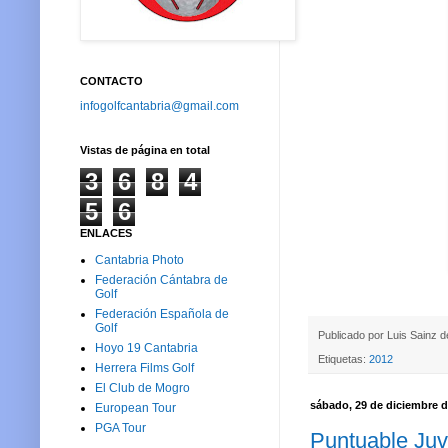
CONTACTO
infogolfcantabria@gmail.com
Vistas de página en total
3
6
8
4
5
6
ENLACES
Cantabria Photo
Federación Cántabra de
Golf
Federación Española de
Golf
Publicado por
Luis Sainz 
Hoyo 19 Cantabria
Etiquetas:
2012
Herrera Films Golf
El Club de Mogro
sábado, 29 de diciembre d
European Tour
PGA Tour
Puntuable Juve