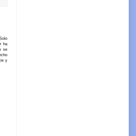
 Solo
r ha
o se
echo
tie y