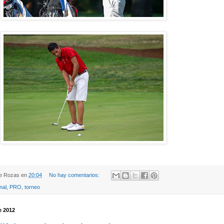
de Rozas
en
20:04
No hay comentarios:
nal
,
PRO
,
torneo
e 2012