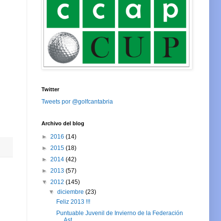
Twitter
Tweets por @golfcantabria
Archivo del blog
►
2016
(14)
►
2015
(18)
►
2014
(42)
►
2013
(57)
▼
2012
(145)
▼
diciembre
(23)
Feliz 2013 !!!
Puntuable Juvenil de Invierno de la Federación
Ast...