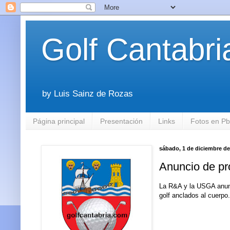
Golf Cantabri
by Luis Sainz de Rozas
Página principal
Presentación
Links
Fotos en P
sábado, 1 de diciembre de
Anuncio de pr
La R&A y la USGA anunci
golf anclados al cuerpo.