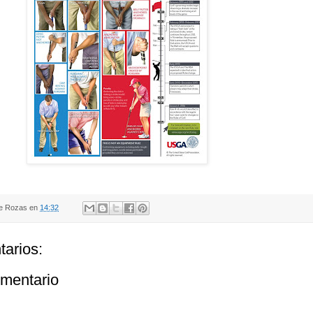
de Rozas
en
14:32
arios:
omentario