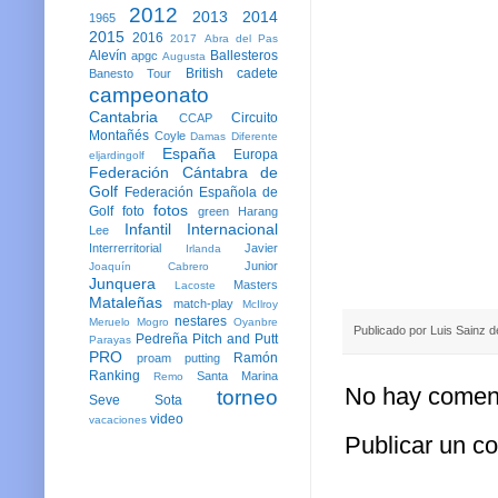
2012
2013
2014
1965
2015
2016
2017
Abra del Pas
Alevín
Ballesteros
apgc
Augusta
British
cadete
Banesto Tour
campeonato
Cantabria
Circuito
CCAP
Montañés
Coyle
Damas
Diferente
España
Europa
eljardingolf
Federación Cántabra de
Golf
Federación Española de
fotos
Golf
foto
green
Harang
Infantil
Internacional
Lee
Interrerritorial
Javier
Irlanda
Junior
Joaquín Cabrero
Junquera
Masters
Lacoste
Mataleñas
match-play
McIlroy
nestares
Meruelo
Mogro
Oyanbre
Publicado por
Luis Sainz 
Pedreña
Pitch and Putt
Parayas
PRO
Ramón
proam
putting
Ranking
Santa Marina
Remo
No hay coment
torneo
Seve
Sota
video
vacaciones
Publicar un c