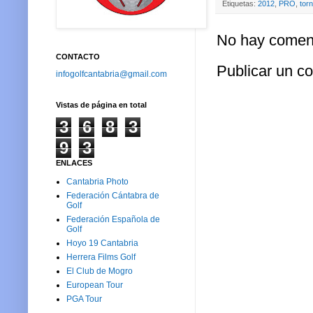
Etiquetas:
2012
,
PRO
,
tor
No hay coment
CONTACTO
Publicar un c
infogolfcantabria@gmail.com
Vistas de página en total
3
6
8
3
9
3
ENLACES
Cantabria Photo
Federación Cántabra de
Golf
Federación Española de
Golf
Hoyo 19 Cantabria
Herrera Films Golf
El Club de Mogro
European Tour
PGA Tour