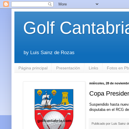
Golf Cantabri
by Luis Sainz de Rozas
Página principal
Presentación
Links
Fotos en P
miércoles, 28 de noviembr
Copa Preside
Suspendido hasta nueva
disputaba en el RCG de
Publicado por
Luis Sainz 