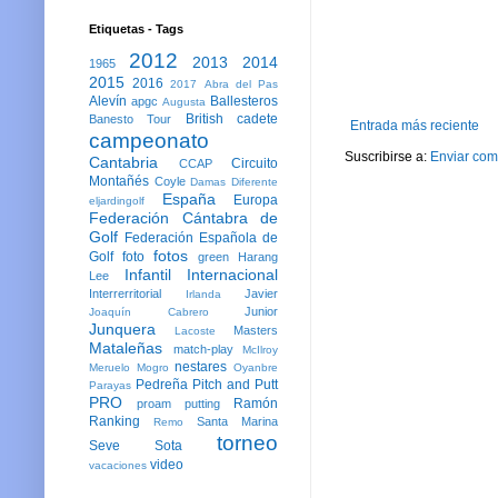
Etiquetas - Tags
2012
2013
2014
1965
2015
2016
2017
Abra del Pas
Alevín
Ballesteros
apgc
Augusta
British
cadete
Banesto Tour
Entrada más reciente
campeonato
Suscribirse a:
Enviar com
Cantabria
Circuito
CCAP
Montañés
Coyle
Damas
Diferente
España
Europa
eljardingolf
Federación Cántabra de
Golf
Federación Española de
fotos
Golf
foto
green
Harang
Infantil
Internacional
Lee
Interrerritorial
Javier
Irlanda
Junior
Joaquín Cabrero
Junquera
Masters
Lacoste
Mataleñas
match-play
McIlroy
nestares
Meruelo
Mogro
Oyanbre
Pedreña
Pitch and Putt
Parayas
PRO
Ramón
proam
putting
Ranking
Santa Marina
Remo
torneo
Seve
Sota
video
vacaciones