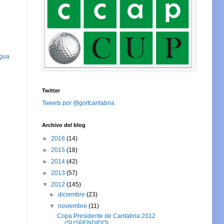
igua
Twitter
Tweets por @golfcantabria
Archivo del blog
►
2016
(14)
►
2015
(18)
►
2014
(42)
►
2013
(57)
▼
2012
(145)
►
diciembre
(23)
▼
noviembre
(11)
Copa Presidente de Cantabria 2012
(SUSPENDIDO)