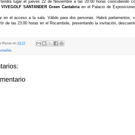
tendrá lugar el jueves 22 de Noviembre a las 20:00 horas coincidiendo co
a
VIVEGOLF SANTANDER Green Cantabria
en el Palacio de Exposicione
ar en el acceso a la sala. Válido para dos personas. Habrá parlamentos, v
tir de las 23:00 horas en el Rocambole, presentando la invitación, descuen
de Rozas
en
19:27
Montañés
arios:
omentario