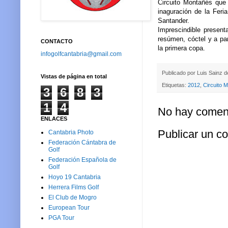
Circuito Montañés que 
inaguración de la Feri
Santander.
Imprescindible present
resúmen, cóctel y a par
CONTACTO
la primera copa.
infogolfcantabria@gmail.com
Publicado por
Luis Sainz 
Vistas de página en total
Etiquetas:
2012
,
Circuito 
3
6
8
3
1
4
No hay coment
ENLACES
Publicar un c
Cantabria Photo
Federación Cántabra de
Golf
Federación Española de
Golf
Hoyo 19 Cantabria
Herrera Films Golf
El Club de Mogro
European Tour
PGA Tour