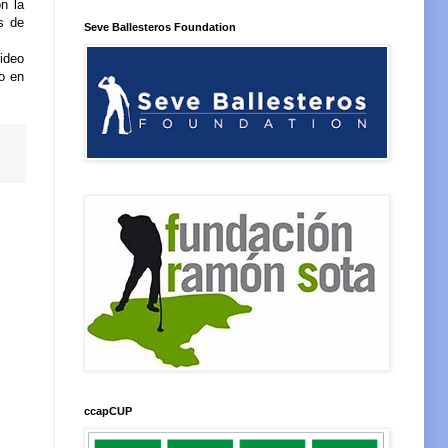
n la
s de
Seve Ballesteros Foundation
ideo
to en
ccapCUP