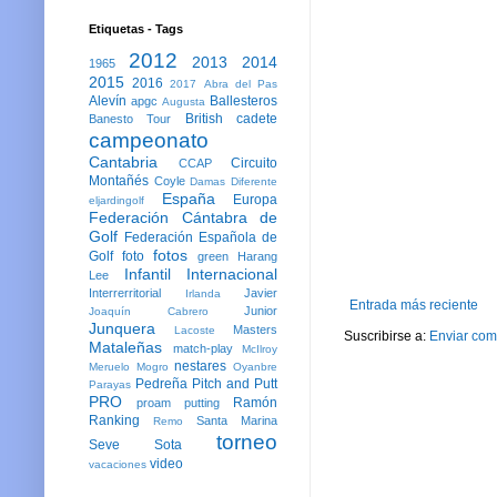
Etiquetas - Tags
2012
2013
2014
1965
2015
2016
2017
Abra del Pas
Alevín
Ballesteros
apgc
Augusta
British
cadete
Banesto Tour
campeonato
Cantabria
Circuito
CCAP
Montañés
Coyle
Damas
Diferente
España
Europa
eljardingolf
Federación Cántabra de
Golf
Federación Española de
fotos
Golf
foto
green
Harang
Infantil
Internacional
Lee
Interrerritorial
Javier
Irlanda
Entrada más reciente
Junior
Joaquín Cabrero
Junquera
Masters
Lacoste
Suscribirse a:
Enviar com
Mataleñas
match-play
McIlroy
nestares
Meruelo
Mogro
Oyanbre
Pedreña
Pitch and Putt
Parayas
PRO
Ramón
proam
putting
Ranking
Santa Marina
Remo
torneo
Seve
Sota
video
vacaciones