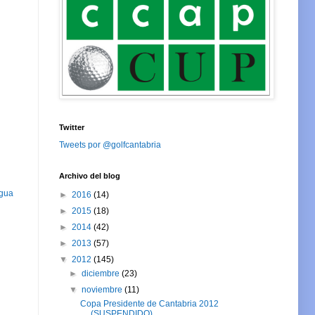
Twitter
Tweets por @golfcantabria
Archivo del blog
igua
►
2016
(14)
►
2015
(18)
►
2014
(42)
►
2013
(57)
▼
2012
(145)
►
diciembre
(23)
▼
noviembre
(11)
Copa Presidente de Cantabria 2012
(SUSPENDIDO)