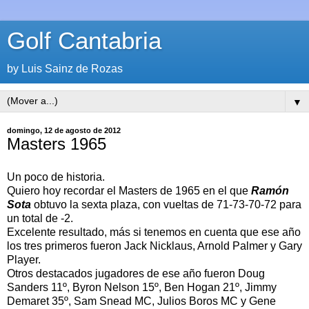
Golf Cantabria
by Luis Sainz de Rozas
▼
domingo, 12 de agosto de 2012
Masters 1965
Un poco de historia.
Quiero hoy recordar el Masters de 1965 en el que
Ramón
Sota
obtuvo la sexta plaza, con vueltas de 71-73-70-72 para
un total de -2.
Excelente resultado, más si tenemos en cuenta que ese año
los tres primeros fueron Jack Nicklaus, Arnold Palmer y Gary
Player.
Otros destacados jugadores de ese año fueron Doug
Sanders 11º, Byron Nelson 15º, Ben Hogan 21º, Jimmy
Demaret 35º, Sam Snead MC, Julios Boros MC y Gene