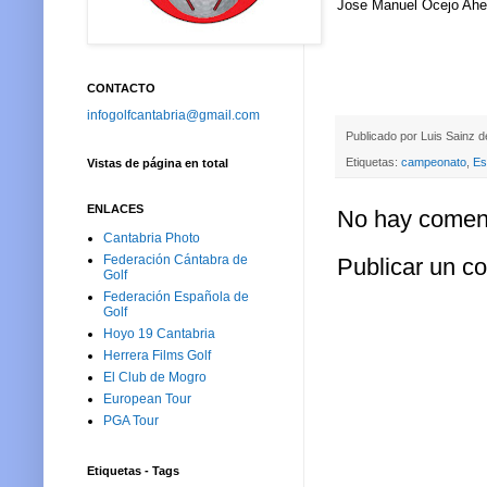
Jose Manuel Ocejo Ahe
CONTACTO
infogolfcantabria@gmail.com
Publicado por
Luis Sainz 
Etiquetas:
campeonato
,
Es
Vistas de página en total
ENLACES
No hay coment
Cantabria Photo
Federación Cántabra de
Publicar un c
Golf
Federación Española de
Golf
Hoyo 19 Cantabria
Herrera Films Golf
El Club de Mogro
European Tour
PGA Tour
Etiquetas - Tags