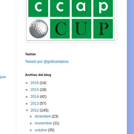
Twitter
Tweets por @golfcantabria
Archivo del blog
igua
►
2016
(14)
►
2015
(18)
►
2014
(42)
►
2013
(57)
▼
2012
(145)
►
diciembre
(23)
►
noviembre
(11)
►
octubre
(35)