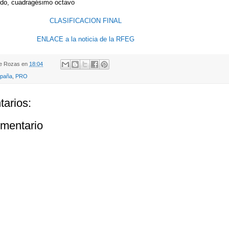
do, cuadragésimo octavo
CLASIFICACION FINAL
ENLACE a la noticia de la RFEG
de Rozas
en
18:04
paña
,
PRO
arios:
omentario