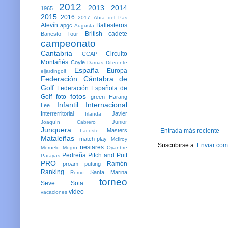
2012
2013
2014
1965
2015
2016
2017
Abra del Pas
Alevín
Ballesteros
apgc
Augusta
British
cadete
Banesto Tour
campeonato
Cantabria
Circuito
CCAP
Montañés
Coyle
Damas
Diferente
España
Europa
eljardingolf
Federación Cántabra de
Golf
Federación Española de
fotos
Golf
foto
green
Harang
Infantil
Internacional
Lee
Interrerritorial
Javier
Irlanda
Junior
Joaquín Cabrero
Junquera
Masters
Entrada más reciente
Lacoste
Mataleñas
match-play
McIlroy
Suscribirse a:
Enviar com
nestares
Meruelo
Mogro
Oyanbre
Pedreña
Pitch and Putt
Parayas
PRO
Ramón
proam
putting
Ranking
Santa Marina
Remo
torneo
Seve
Sota
video
vacaciones