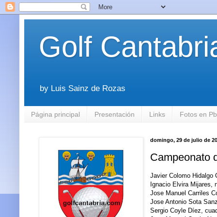
Golf Cantabri
by Luis Sainz de Rozas
Página principal
Presentación
Links
Fotos en P
domingo, 29 de julio de 2
Campeonato d
Javier Colomo Hidalgo
Ignacio Elvira Mijares,
Jose Manuel Carriles C
Jose Antonio Sota Sanz
Sergio Coyle Díez, cua