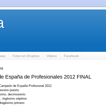
a
base
Fotos en Dropbox
Videos
Facebook
012
e España de Profesionales 2012 FINAL
 Campeón de España Profesional 2012
 noveno puesto
orino, decimosexto
, trigésimo séptimo
dragésimo primero