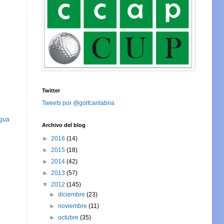
Twitter
Tweets por @golfcantabria
igua
Archivo del blog
►
2016
(14)
►
2015
(18)
►
2014
(42)
►
2013
(57)
▼
2012
(145)
►
diciembre
(23)
►
noviembre
(11)
►
octubre
(35)