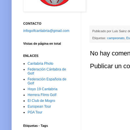
CONTACTO
infogolfcantabria@gmail.com
Publicado por
Luis Sainz 
Etiquetas:
campeonato
,
Es
Vistas de página en total
No hay coment
ENLACES
Cantabria Photo
Publicar un c
Federación Cántabra de
Golf
Federación Española de
Golf
Hoyo 19 Cantabria
Herrera Films Golf
El Club de Mogro
European Tour
PGA Tour
Etiquetas - Tags