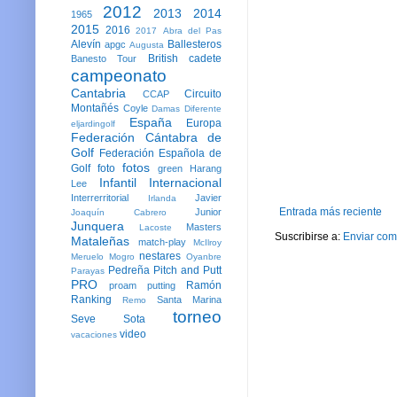
2012
2013
2014
1965
2015
2016
2017
Abra del Pas
Alevín
Ballesteros
apgc
Augusta
British
cadete
Banesto Tour
campeonato
Cantabria
Circuito
CCAP
Montañés
Coyle
Damas
Diferente
España
Europa
eljardingolf
Federación Cántabra de
Golf
Federación Española de
fotos
Golf
foto
green
Harang
Infantil
Internacional
Lee
Interrerritorial
Javier
Irlanda
Entrada más reciente
Junior
Joaquín Cabrero
Junquera
Masters
Lacoste
Suscribirse a:
Enviar com
Mataleñas
match-play
McIlroy
nestares
Meruelo
Mogro
Oyanbre
Pedreña
Pitch and Putt
Parayas
PRO
Ramón
proam
putting
Ranking
Santa Marina
Remo
torneo
Seve
Sota
video
vacaciones