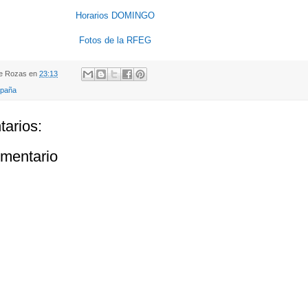
Horarios DOMINGO
Fotos de la RFEG
de Rozas
en
23:13
paña
arios:
omentario