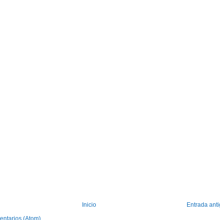
Inicio
Entrada ant
entarios (Atom)