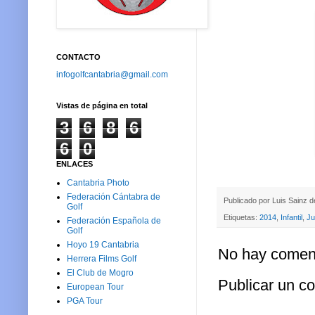
CONTACTO
infogolfcantabria@gmail.com
Vistas de página en total
3
6
8
6
6
0
ENLACES
Cantabria Photo
Federación Cántabra de
Publicado por
Luis Sainz 
Golf
Etiquetas:
2014
,
Infantil
,
Ju
Federación Española de
Golf
Hoyo 19 Cantabria
No hay coment
Herrera Films Golf
El Club de Mogro
Publicar un c
European Tour
PGA Tour