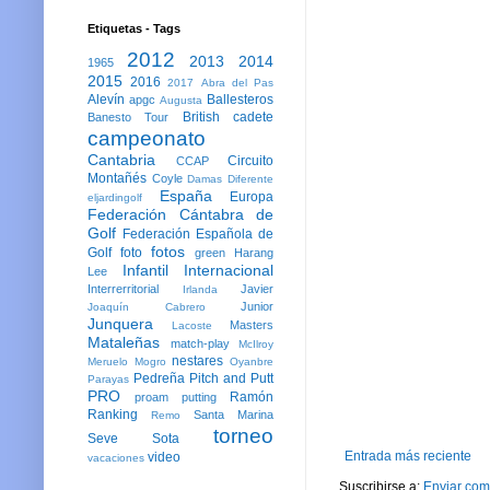
Etiquetas - Tags
2012
2013
2014
1965
2015
2016
2017
Abra del Pas
Alevín
Ballesteros
apgc
Augusta
British
cadete
Banesto Tour
campeonato
Cantabria
Circuito
CCAP
Montañés
Coyle
Damas
Diferente
España
Europa
eljardingolf
Federación Cántabra de
Golf
Federación Española de
fotos
Golf
foto
green
Harang
Infantil
Internacional
Lee
Interrerritorial
Javier
Irlanda
Junior
Joaquín Cabrero
Junquera
Masters
Lacoste
Mataleñas
match-play
McIlroy
nestares
Meruelo
Mogro
Oyanbre
Pedreña
Pitch and Putt
Parayas
PRO
Ramón
proam
putting
Ranking
Santa Marina
Remo
torneo
Seve
Sota
Entrada más reciente
video
vacaciones
Suscribirse a:
Enviar com