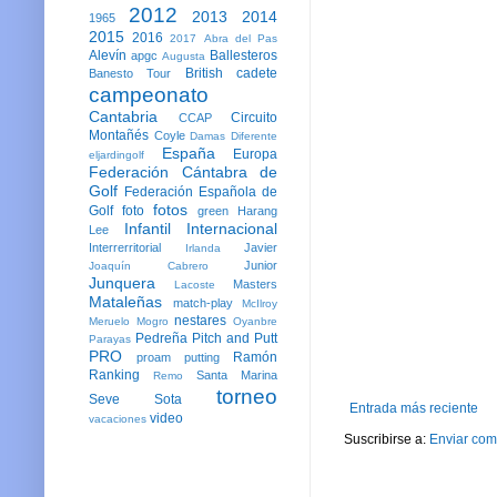
2012
2013
2014
1965
2015
2016
2017
Abra del Pas
Alevín
Ballesteros
apgc
Augusta
British
cadete
Banesto Tour
campeonato
Cantabria
Circuito
CCAP
Montañés
Coyle
Damas
Diferente
España
Europa
eljardingolf
Federación Cántabra de
Golf
Federación Española de
fotos
Golf
foto
green
Harang
Infantil
Internacional
Lee
Interrerritorial
Javier
Irlanda
Junior
Joaquín Cabrero
Junquera
Masters
Lacoste
Mataleñas
match-play
McIlroy
nestares
Meruelo
Mogro
Oyanbre
Pedreña
Pitch and Putt
Parayas
PRO
Ramón
proam
putting
Ranking
Santa Marina
Remo
torneo
Seve
Sota
Entrada más reciente
video
vacaciones
Suscribirse a:
Enviar com