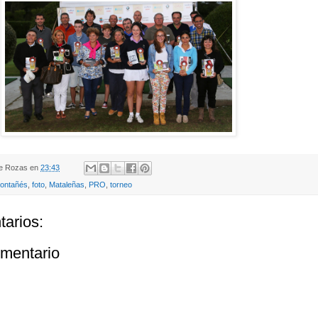
de Rozas
en
23:43
Montañés
,
foto
,
Mataleñas
,
PRO
,
torneo
arios:
omentario