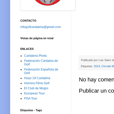
CONTACTO
infogolfcantabria@gmail.com
Vistas de página en total
ENLACES
Cantabria Photo
Publicado por
Luis Sainz 
Federación Cántabra de
Golf
Etiquetas:
2014
,
Circuito 
Federación Española de
Golf
Hoyo 19 Cantabria
No hay coment
Herrera Films Golf
El Club de Mogro
Publicar un c
European Tour
PGA Tour
Etiquetas - Tags