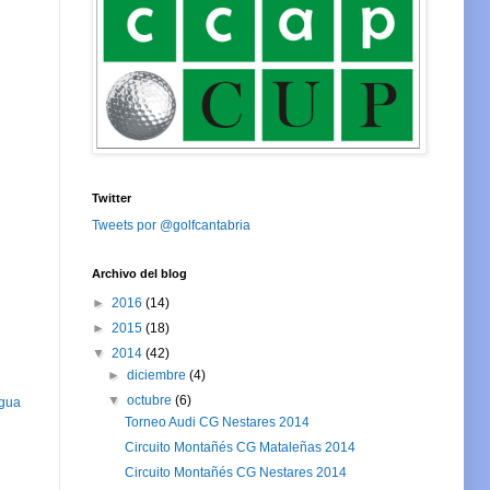
Twitter
Tweets por @golfcantabria
Archivo del blog
►
2016
(14)
►
2015
(18)
▼
2014
(42)
►
diciembre
(4)
▼
octubre
(6)
igua
Torneo Audi CG Nestares 2014
Circuito Montañés CG Mataleñas 2014
Circuito Montañés CG Nestares 2014